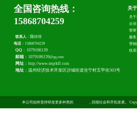
全国咨询热线：
关
关于
15868704259
企业
荣誉
陈
联系人
：
经理
服务
电话
：15868704259
营销
QQ
：1079106139
联系
邮箱
：1079106139
@qq.com
网址
：http://www.mqrkfl.com
地址
：温州经济技术开发区沙城街道沧宁村五甲街303号
本公司始终坚持研发更多种类的
人孔法兰
，回报社会和开拓发展。 Copyri